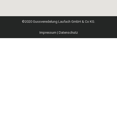
©2020 Gussveredelung Laufach GmbH & Co KG.
Impressum
|
Datenschutz